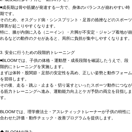
◾️成長期は骨や筋腱が発達する一方で、身体のバランスが崩れやすい時
期です。
そのため、オスグッド病・シンスプリント・足首の捻挫などのスポーツ
障害が起こりやすくなります。
特に、膝が内側に入る（ニーイン）・片脚が不安定・ジャンプ着地が崩
れるなどの動作のクセがあると、局所に負担が集中しやすくなります。
3. 安全に行うための段階的トレーニング
◾️BLOOMでは、子供の体格・運動歴・成長段階を確認したうえで、段
階的にトレーニングを実施します。
まずは体幹・股関節・足部の安定性を高め、正しい姿勢と動作フォーム
を習得します。
その後、走る・跳ぶ・止まる・切り返すといったスポーツ動作につなが
る筋力トレーニングへ進み、運動能力向上とケガ予防の両立を目指しま
す。
BLOOMでは、理学療法士・アスレティックトレーナーが子供の特性に
合わせた評価・動作チェック・改善プログラムを提供します。